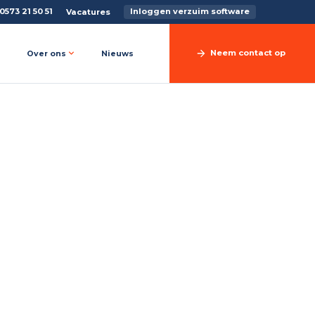
0573 21 50 51
Inloggen verzuim software
Vacatures
Neem contact op
Over ons
Nieuws