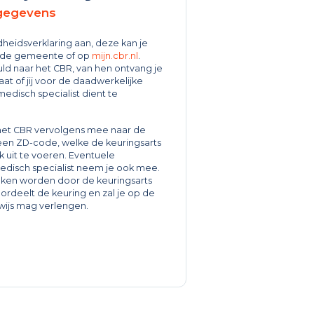
 gegevens
dheidsverklaring aan, deze kan je
ij de gemeente of op
mijn.cbr.nl
.
uld naar het CBR, van hen ontvang je
aat of jij voor de daadwerkelijke
medisch specialist dient te
 het CBR vervolgens mee naar de
t een ZD-code, welke de keuringsarts
 uit te voeren. Eventuele
edisch specialist neem je ook mee.
eken worden door de keuringsarts
ordeelt de keuring en zal je op de
ewijs mag verlengen.