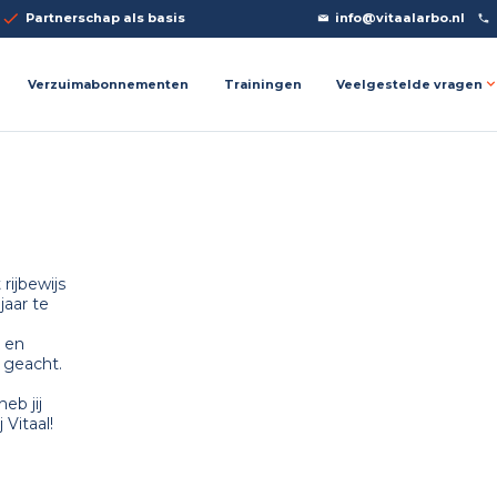
Partnerschap als basis
info@vitaalarbo.nl
Veelgestelde vragen
Verzuimabonnementen
Trainingen
rijbewijs
jaar te
 en
 geacht.
eb jij
 Vitaal!