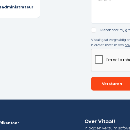
isadministrateur
Ik abonneer mij gra
Vitaal! gaat zorgvuldig 
hierover meer in ons
pri
Over Vitaal!
fdkantoor
Inloggen verzuim softw