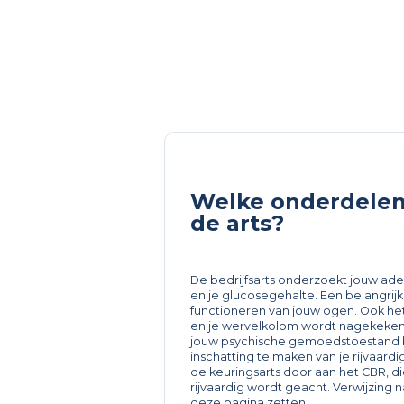
Welke onderdelen
de arts?
De bedrijfsarts onderzoekt jouw ad
en je glucosegehalte. Een belangrijk
functioneren van jouw ogen. Ook he
en je wervelkolom wordt nagekeken d
jouw psychische gemoedstoestand 
inschatting te maken van je rijvaard
de keuringsarts door aan het CBR, die u
rijvaardig wordt geacht. Verwijzing 
deze pagina zetten.