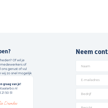
Neem cont
lpen?
kheden? Of wil je
je medewerkers of
ons gerust of vul
 wij zo snel mogelijk
n graag van je!
itaalarbo.nl
 21 50 51
lie Demkes