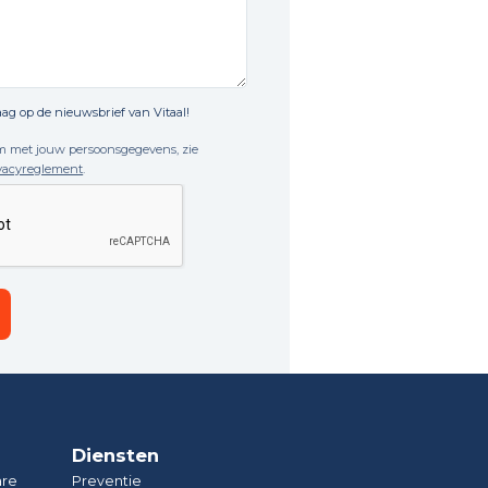
ag op de nieuwsbrief van Vitaal!
om met jouw persoonsgegevens, zie
vacyreglement
.
Diensten
are
Preventie