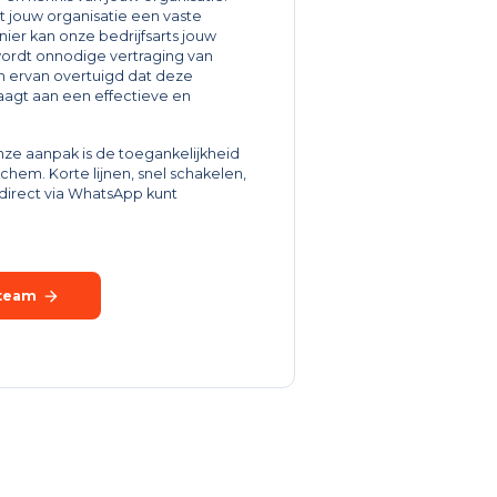
t jouw organisatie een vaste
nier kan onze bedrijfsarts jouw
wordt onnodige vertraging van
 ervan overtuigd dat deze
aagt aan een effectieve en
nze aanpak is de toegankelijkheid
nchem. Korte lijnen, snel schakelen,
s direct via WhatsApp kunt
 team