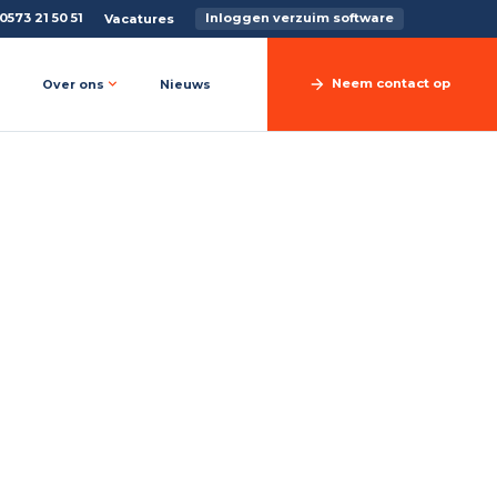
0573 21 50 51
Inloggen verzuim software
Vacatures
Neem contact op
Over ons
Nieuws