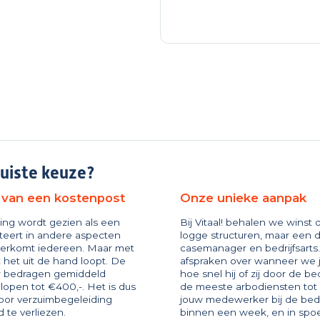
juiste keuze?
 van een kostenpost
Onze unieke aanpak
ing wordt gezien als een
Bij Vitaal! behalen we winst
steert in andere aspecten
logge structuren, maar een di
overkomt iedereen. Maar met
casemanager en bedrijfsart
 het uit de hand loopt. De
afspraken over wanneer we
r bedragen gemiddeld
hoe snel hij of zij door de bed
lopen tot €400,-. Het is dus
de meeste arbodiensten to
oor verzuimbegeleiding
jouw medewerker bij de bedrij
 te verliezen.
binnen een week, en in spoe