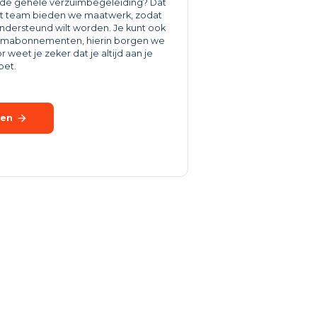
ij de gehele verzuimbegeleiding? Dat
vast team bieden we maatwerk, zodat
j ondersteund wilt worden. Je kunt ook
zuimabonnementen, hierin borgen we
r weet je zeker dat je altijd aan je
oet.
den