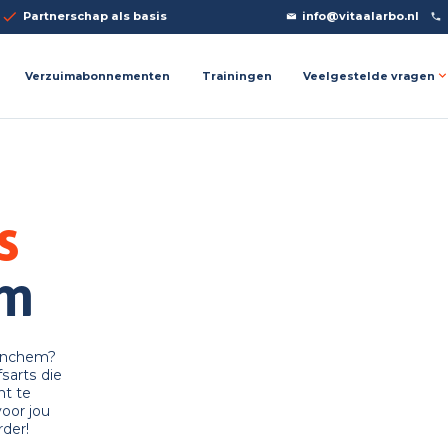
Partnerschap als basis
info@vitaalarbo.nl
Veelgestelde vragen
Verzuimabonnementen
Trainingen
s
em
tinchem?
fsarts die
ht te
oor jou
der!