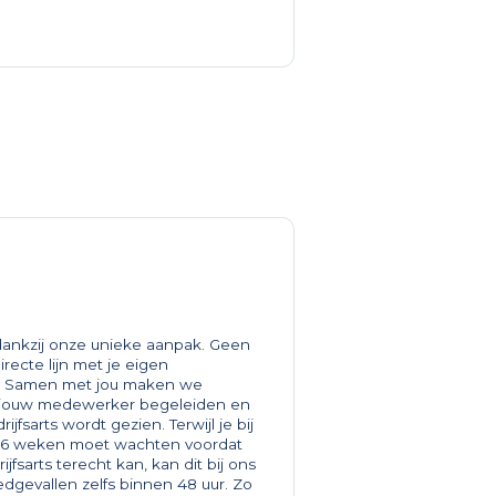
 dankzij onze unieke aanpak. Geen
recte lijn met je eigen
s. Samen met jou maken we
 jouw medewerker begeleiden en
rijfsarts wordt gezien. Terwijl je bij
t 6 weken moet wachten voordat
fsarts terecht kan, kan dit bij ons
dgevallen zelfs binnen 48 uur. Zo