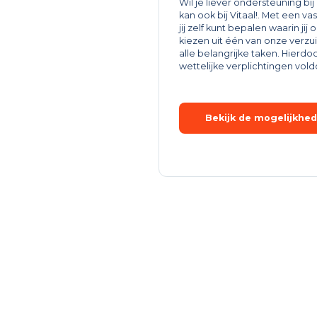
Wil je liever ondersteuning b
kan ook bij Vitaal!. Met een 
jij zelf kunt bepalen waarin ji
kiezen uit één van onze ver
alle belangrijke taken. Hierdoo
wettelijke verplichtingen vold
Bekijk de mogelijkhe