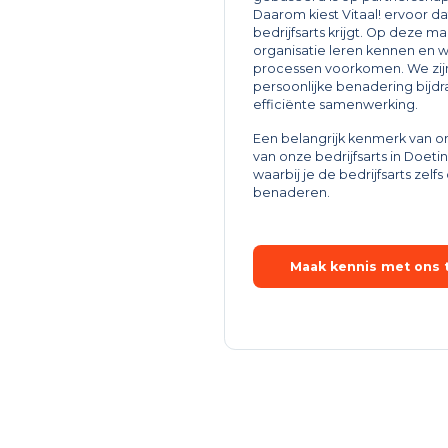
Daarom kiest Vitaal! ervoor da
bedrijfsarts krijgt. Op deze ma
organisatie leren kennen en 
processen voorkomen. We zijn
persoonlijke benadering bijdr
efficiënte samenwerking.
Een belangrijk kenmerk van o
van onze bedrijfsarts in Doeti
waarbij je de bedrijfsarts zelf
benaderen.
Maak kennis met ons