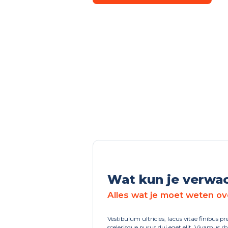
Wat kun je verwa
Alles wat je moet weten ov
Vestibulum ultricies, lacus vitae finibus pr
scelerisque purus dui eget elit. Vivamus rh