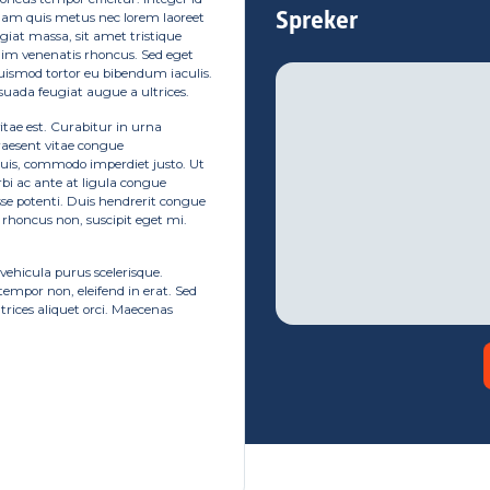
Spreker
lam quis metus nec lorem laoreet
iat massa, sit amet tristique
im venenatis rhoncus. Sed eget
uismod tortor eu bibendum iaculis.
uada feugiat augue a ultrices.
vitae est. Curabitur in urna
raesent vitae congue
 quis, commodo imperdiet justo. Ut
bi ac ante at ligula congue
sse potenti. Duis hendrerit congue
e rhoncus non, suscipit eget mi.
vehicula purus scelerisque.
empor non, eleifend in erat. Sed
ltrices aliquet orci. Maecenas