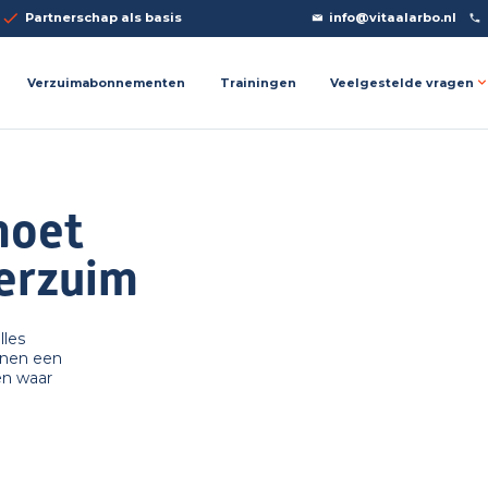
Partnerschap als basis
info@vitaalarbo.nl
Veelgestelde vragen
Verzuimabonnementen
Trainingen
moet
erzuim
lles
nnen een
gen waar