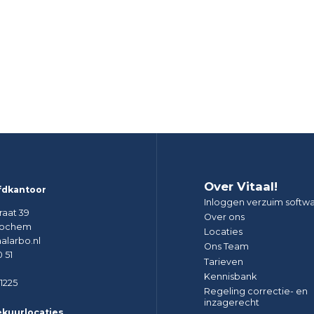
Over Vitaal!
fdkantoor
Inloggen verzuim softw
raat 39
Over ons
 Lochem
Locaties
alarbo.nl
Ons Team
 51
Tarieven
Kennisbank
1225
Regeling correctie- en
inzagerecht
kuurlocaties