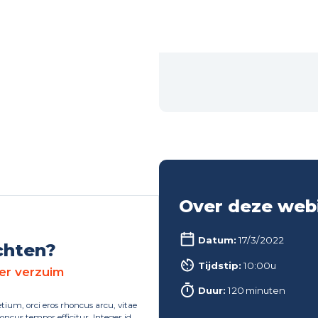
Over deze web
Datum:
17/3/2022
chten?
Tijdstip:
10:00u
er verzuim
Duur:
120
minuten
etium, orci eros rhoncus arcu, vitae
oncus tempor efficitur. Integer id