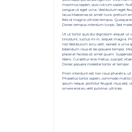
maximus sapien, quis rutrum sapien. Nul
congue ut eget urna. Vestibulum eget feug
lacus.Maecenas sit amet nunc pretium en
felis id magna ultrices tempus. Quisque e
Donec tempus interdum turpis. Sed males
Ut ut tortor quis dui dignissim aliquet ut 
tincidunt, luctus mi in, aliquet magna. P
nisl.Vestibulum arcu velit, laoreet a urna
bibendum risus et leo posuere tempor. Mor
placerat facilisis sit amet quam. Suspendi
libero. Curabitur eros metus, suscipit vita
Donec posuere molestie tortor at tempor.
Proin interdum est non risus pharetra, ut 
Phasellus tortor sapien, commodo mattis t
ipsum neque, porttitor feugiat risus sed, u
ornare eros eu velit pulvinar ultricies.