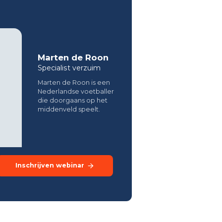
Marten de Roon
Specialist verzuim
Marten de Roon is een
Nederlandse voetballer
die doorgaans op het
middenveld speelt.
Inschrijven webinar