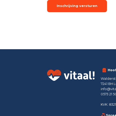
Hoo
Walderst
7241 BH
info@vita
0573 21 50
KVK: 8321
Spree