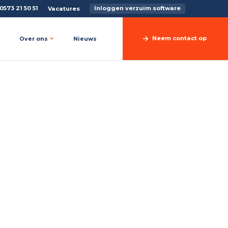
0573 21 50 51
Inloggen verzuim software
Vacatures
Neem contact op
Over ons
Nieuws