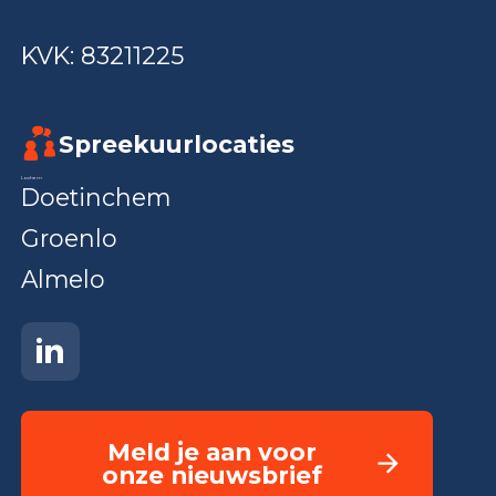
KVK: 83211225
Spreekuurlocaties
Lochem
Doetinchem
Groenlo
Almelo
Meld je aan voor
onze nieuwsbrief