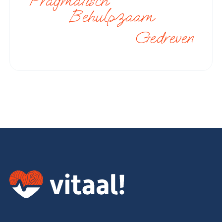
Pragmatisch
Behulpzaam
Gedreven